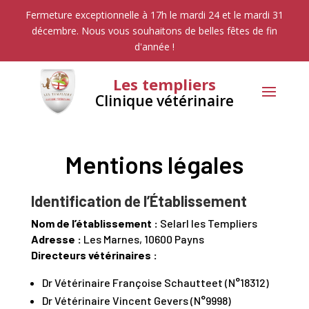
Fermeture exceptionnelle à 17h le mardi 24 et le mardi 31
décembre. Nous vous souhaitons de belles fêtes de fin
d'année !
Les templiers
Clinique vétérinaire
Mentions légales
Identification de l’Établissement
Nom de l’établissement :
Selarl les Templiers
Adresse :
Les Marnes, 10600 Payns
Directeurs vétérinaires :
Dr Vétérinaire Françoise Schautteet (N°18312)
Dr Vétérinaire Vincent Gevers (N°9998)