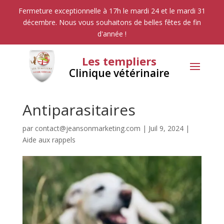
Fermeture exceptionnelle à 17h le mardi 24 et le mardi 31
décembre. Nous vous souhaitons de belles fêtes de fin
d'année !
Les templiers
Clinique vétérinaire
Antiparasitaires
par
contact@jeansonmarketing.com
|
Juil 9, 2024
|
Aide aux rappels