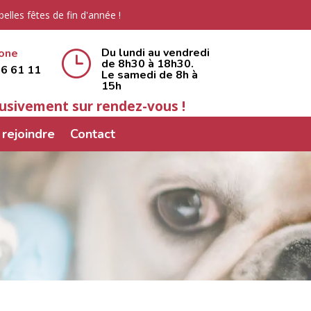
lles fêtes de fin d'année !
Du lundi au vendredi
one
}
de 8h30 à 18h30.
76 61 11
Le samedi de 8h à
15h
lusivement sur rendez-vous !
rejoindre
Contact