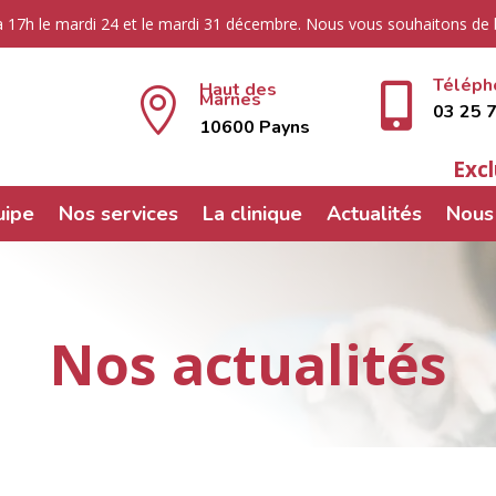
 17h le mardi 24 et le mardi 31 décembre. Nous vous souhaitons de be
Téléph
Haut des


Marnes
03 25 
10600 Payns
Exc
uipe
Nos services
La clinique
Actualités
Nous 
Nos actualités